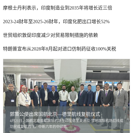
摩根士丹利表示，印度制造业到2035年将增长近三倍
2023-24财年至2025-26财年，印度化肥出口增长52%
世贸组织敦促印度减少对贸易限制措施的依赖
特朗普宣布从2028年8月起对进口仿制药征收100%关税
郭策公使出席国航北京—德里航线复航仪式
4月21日，国航北京首都国际机场至印度德里英迪拉·甘地国际机场航线成
功完成复航首飞，中断六年的中印首...