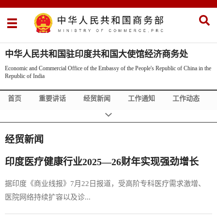
中华人民共和国驻印度共和国大使馆经济商务处
Economic and Commercial Office of the Embassy of the People's Republic of China in the
Republic of India
首页
重要讲话
经贸新闻
工作通知
工作动态
贸易救济
展会与招商信息
工程与招标信息
产业技术
印度概况
政策法规
市场调研
中印经贸合作
经贸新闻
中国驻印度大使馆
Commercial News
About Us
印度医疗健康行业2025—26财年实现强劲增长
据印度《商业线报》7月22日报道，受高阶专科医疗需求激增、
医院网络持续扩容以及诊...