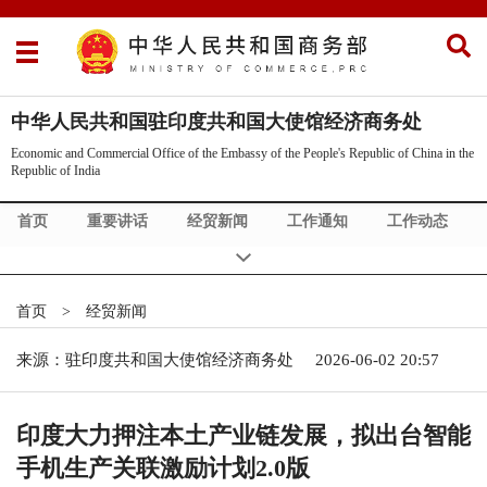
中华人民共和国驻印度共和国大使馆经济商务处
Economic and Commercial Office of the Embassy of the People's Republic of China in the
Republic of India
首页
重要讲话
经贸新闻
工作通知
工作动态
贸易救济
展会与招商信息
工程与招标信息
产业技术
印度概况
政策法规
市场调研
中印经贸合作
首页
>
经贸新闻
中国驻印度大使馆
Commercial News
About Us
来源：驻印度共和国大使馆经济商务处
2026-06-02 20:57
印度大力押注本土产业链发展，拟出台智能
手机生产关联激励计划2.0版