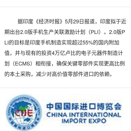
据印度《经济时报》
5
月
29
日报道，印度拟于近
期出台
2.0
版手机生产关联激励计划（
PLI
）。
2.0
版
P
LI
的目标是印度手机制造实现超过
55%
的国内附加
值，并与现有的投资
4
万亿卢比的电子元器件制造计
划（
ECMS
）相衔接，确保关键零部件实现更高比例
的本土采购，减少对高价值零部件进口的依赖。